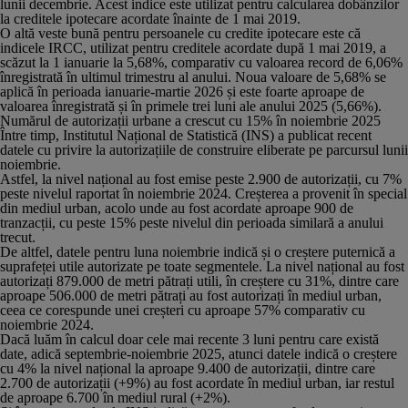
lunii decembrie. Acest indice este utilizat pentru calcularea dobânzilor
la creditele ipotecare acordate înainte de 1 mai 2019.
O altă veste bună pentru persoanele cu credite ipotecare este că
indicele IRCC, utilizat pentru creditele acordate după 1 mai 2019, a
scăzut la 1 ianuarie la 5,68%, comparativ cu valoarea record de 6,06%
înregistrată în ultimul trimestru al anului. Noua valoare de 5,68% se
aplică în perioada ianuarie-martie 2026 și este foarte aproape de
valoarea înregistrată și în primele trei luni ale anului 2025 (5,66%).
Numărul de autorizații urbane a crescut cu 15% în noiembrie 2025
Între timp, Institutul Național de Statistică (INS) a publicat recent
datele cu privire la autorizațiile de construire eliberate pe parcursul lunii
noiembrie.
Astfel, la nivel național au fost emise peste 2.900 de autorizații, cu 7%
peste nivelul raportat în noiembrie 2024. Creșterea a provenit în special
din mediul urban, acolo unde au fost acordate aproape 900 de
tranzacții, cu peste 15% peste nivelul din perioada similară a anului
trecut.
De altfel, datele pentru luna noiembrie indică și o creștere puternică a
suprafeței utile autorizate pe toate segmentele. La nivel național au fost
autorizați 879.000 de metri pătrați utili, în creștere cu 31%, dintre care
aproape 506.000 de metri pătrați au fost autorizați în mediul urban,
ceea ce corespunde unei creșteri cu aproape 57% comparativ cu
noiembrie 2024.
Dacă luăm în calcul doar cele mai recente 3 luni pentru care există
date, adică septembrie-noiembrie 2025, atunci datele indică o creștere
cu 4% la nivel național la aproape 9.400 de autorizații, dintre care
2.700 de autorizații (+9%) au fost acordate în mediul urban, iar restul
de aproape 6.700 în mediul rural (+2%).