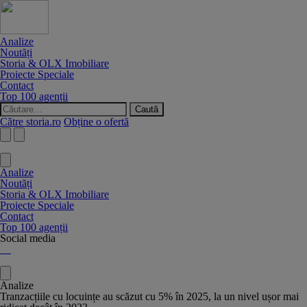
Analize
Noutăți
Storia & OLX Imobiliare
Proiecte Speciale
Contact
Top 100 agenții
Caută
după:
Către storia.ro
Obține o ofertă
Analize
Noutăți
Storia & OLX Imobiliare
Proiecte Speciale
Contact
Top 100 agenții
Social media
Analize
Tranzacțiile cu locuințe au scăzut cu 5% în 2025, la un nivel ușor mai