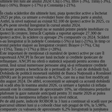
ultimele trei luni ale anului 2024: Cluj (-1%), Ilfov (-3%), Timiș (-3%),
Iași (-16%), Brașov (-17%) și Constanța (-21%).
În ciuda scăderilor din ultimele luni, piața ipotecilor active a încheiat
2025 pe plus, ca urmare a evoluției bune din prima parte a anului.
Astfel, la nivel național au existat 92.100 de ipoteci active în 2025, cu
6,4% peste nivelul înregistrat în cursul anului 2024.
Cu toate acestea, București nu se numără printre piețele imobiliare cu
ipoteci în creștere, întrucât Capitala a raportat aproape 27.300 de
ipoteci active, în scădere cu aproape 2% comparativ cu 2024. Scăderi
s-au înregistrat și în județele Constanța (-5%) și Iași (-21%), în timp ce
restul piețelor majore au înregistrat creșteri: Brașov (+7%), Cluj
(+15%), Timiș (+17%) și Ilfov (+28%).
Este important de menționat că numărul de ipoteci active pe care îl
raportează ANCPI în fiecare lună include și creditele ipotecare de
refinanțare. ANCPI nu oferă o statistică separată pentru acestea din
urmă, însă uzual numeroase persoane aleg să-și refinanțeze creditele
ipotecare pentru a beneficia de o perioadă de 3-5 ani de dobândă fixă.
Dobânda de politică monetară stabilită de Banca Națională a României
(BNR) are în prezent valoarea de 6,5%, care nu a mai fost modificată
din august 2024. De altfel, economiștii se așteaptă ca această dobândă
să scadă abia în toamna anului 2026, ca urmare a faptului că inflația
anuală este în continuare de aproximativ 10%, iar eliminarea prețurilor
plafonate la gaze naturale anticipată pentru 31 martie 2026 ar putea
contribui la menținerea inflației la un nivel ridicat.
Pe de altă parte, indicele ROBOR la 3 luni a continuat să scadă ușor pe
parcursul ultimei luni și a coborât chiar sub pragul de 6%, la 5,98%,
comparativ cu valoarea de aproximativ 6,2% înregistrată la jumătatea