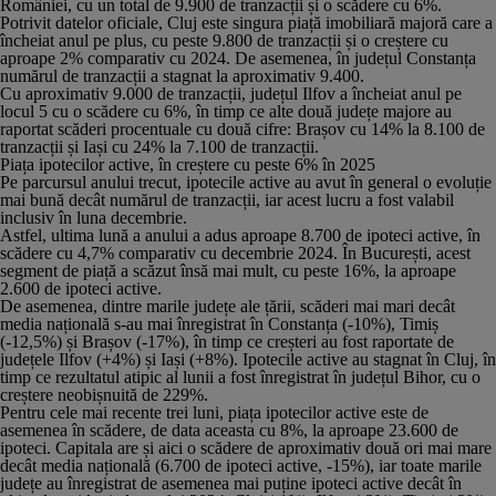
României, cu un total de 9.900 de tranzacții și o scădere cu 6%.
Potrivit datelor oficiale, Cluj este singura piață imobiliară majoră care a
încheiat anul pe plus, cu peste 9.800 de tranzacții și o creștere cu
aproape 2% comparativ cu 2024. De asemenea, în județul Constanța
numărul de tranzacții a stagnat la aproximativ 9.400.
Cu aproximativ 9.000 de tranzacții, județul Ilfov a încheiat anul pe
locul 5 cu o scădere cu 6%, în timp ce alte două județe majore au
raportat scăderi procentuale cu două cifre: Brașov cu 14% la 8.100 de
tranzacții și Iași cu 24% la 7.100 de tranzacții.
Piața ipotecilor active, în creștere cu peste 6% în 2025
Pe parcursul anului trecut, ipotecile active au avut în general o evoluție
mai bună decât numărul de tranzacții, iar acest lucru a fost valabil
inclusiv în luna decembrie.
Astfel, ultima lună a anului a adus aproape 8.700 de ipoteci active, în
scădere cu 4,7% comparativ cu decembrie 2024. În București, acest
segment de piață a scăzut însă mai mult, cu peste 16%, la aproape
2.600 de ipoteci active.
De asemenea, dintre marile județe ale țării, scăderi mai mari decât
media națională s-au mai înregistrat în Constanța (-10%), Timiș
(-12,5%) și Brașov (-17%), în timp ce creșteri au fost raportate de
județele Ilfov (+4%) și Iași (+8%). Ipotecile active au stagnat în Cluj, în
timp ce rezultatul atipic al lunii a fost înregistrat în județul Bihor, cu o
creștere neobișnuită de 229%.
Pentru cele mai recente trei luni, piața ipotecilor active este de
asemenea în scădere, de data aceasta cu 8%, la aproape 23.600 de
ipoteci. Capitala are și aici o scădere de aproximativ două ori mai mare
decât media națională (6.700 de ipoteci active, -15%), iar toate marile
județe au înregistrat de asemenea mai puține ipoteci active decât în