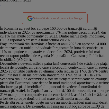
ridicat decât în 2023
Setează Storia ca sursă preferată pe Google
În România au avut loc aproape 160.000 de tranzacții cu unități
individuale în 2025, cu aproximativ 5% mai puține decât în 2024, dar
cu 1% mai multe comparativ cu 2023. Dintre marile piețe imobiliare,
Cluj a raportat o creștere a tranzacțiilor cu 2%.
Piața imobiliară din România a încheiat anul 2025 cu aproape 14.000
de tranzacții cu unități individuale înregistrate în luna decembrie, cu
11% mai puține comparativ cu decembrie 2024, potrivit celui mai
recent raport publicat de Agenția Națională de Cadastru și Publicitate
Imobiliară (ANCPI).
Decembrie a devenit astfel a patra lună consecutivă de scăderi pe piața
locală de locuințe, un trend care a început în contextul în care în august
2025 autoritățile centrale au eliminat cota redusă de TVA de 9% pentru
locuințe noi și au majorat cota standard de TVA de la 19% la 21%.
Scăderea din luna decembrie a fost influențată semnificativ de evoluția
pieței din București, care deține în mod tradițional aproximativ o treime
din întreaga piață imobiliară din punctul de vedere al numărului de
tranzacții. Astfel, în Capitală au avut loc 4.100 de tranzacții, cu aproape
21% mai puține comparativ cu decembrie 2024, astfel că aici scăderea
a fost de aproape două ori mai mare decât media națională.
Pe de altă parte, unele județe majore au raportat scăderi mai mici decât
media națională. De exemplu, în Timiș au avut loc aproape 1.100 de