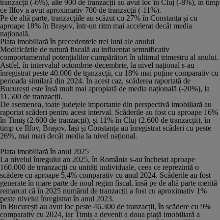
tranzacții (-6%), alte 900 de tranzacții au avut loc în Cluj (-8%), în timp
ce Ilfov a avut aproximativ 700 de tranzacții (-11%).
Pe de altă parte, tranzacțiile au scăzut cu 27% în Constanța și cu
aproape 18% în Brașov, într-un ritm mai accelerat decât media
națională.
Piața imobiliară în precedentele trei luni ale anului
Modificările de natură fiscală au influențat semnificativ
comportamentul potențialilor cumpărători în ultimul trimestru al anului.
Astfel, în intervalul octombrie-decembrie, la nivel național s-au
înregistrat peste 40.000 de tranzacții, cu 18% mai puține comparativ cu
perioada similară din 2024. În acest caz, scăderea raportată de
București este însă mult mai apropiată de media națională (-20%), la
11.500 de tranzacții.
De asemenea, toate județele importante din perspectivă imobiliară au
raportat scăderi pentru acest interval. Scăderile au fost cu aproape 16%
în Timiș (2.600 de tranzacții), și 11% în Cluj (2.600 de tranzacții), în
timp ce Ilfov, Brașov, Iași și Constanța au înregistrat scăderi cu peste
26%, mai mari decât media la nivel național.
Piața imobiliară în anul 2025
La nivelul înregului an 2025, în România s-au încheiat aproape
160.000 de trranzacții cu unități individuale, ceea ce reprezintă o
scădere cu aproape 5,4% comparativ cu anul 2024. Scăderile au fost
generate în mare parte de noul regim fiscal, însă pe de altă parte merită
remarcat că în 2025 numărul de tranzacții a fost cu aproximativ 1%
peste nivelul înregistrat în anul 2023.
În București au avut loc peste 46.300 de tranzacții, în scădere cu 9%
comparativ cu 2024, iar Timiș a devenit a doua piață imobiliară a