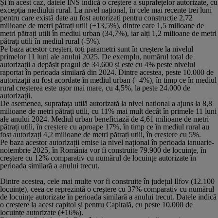
Și în acest caz, datele INS indică o creștere a suprafețelor autorizate, cu
excepția mediului rural. La nivel național, în cele mai recente trei luni
pentru care există date au fost autorizați pentru construcție 2,72
milioane de metri pătrați utili (+13,5%), dintre care 1,5 milioane de
metri pătrați utili în mediul urban (34,7%), iar alți 1,2 milioane de metri
pătrați utili în mediul rural (-5%).
Pe baza acestor creșteri, toți parametri sunt în creștere la nivelul
primelor 11 luni ale anului 2025. De exemplu, numărul total de
autorizații a depășit pragul de 34.600 și este cu 4% peste nivelul
raportat în perioada similară din 2024. Dintre acestea, peste 10.000 de
autorizații au fost acordate în mediul urban (+4%), în timp ce în mediul
rural creșterea este ușor mai mare, cu 4,5%, la peste 24.000 de
autorizații.
De asemenea, suprafața utilă autorizată la nivel național a ajuns la 8,8
milioane de metri pătrați utili, cu 11% mai mult decât în primele 11 luni
ale anului 2024. Mediul urban beneficiază de 4,61 milioane de metri
pătrați utili, în creștere cu aproape 17%, în timp ce în mediul rural au
fost autorizați 4,2 milioane de metri pătrați utili, în creștere cu 5%.
Pe baza acestor autorizații emise la nivel național în perioada ianuarie-
noiembrie 2025, în România vor fi construite 79.900 de locuințe, în
creștere cu 12% comparativ cu numărul de locuințe autorizate în
perioada similară a anului trecut.
Dintre acestea, cele mai multe vor fi construite în județul Ilfov (12.100
locuințe), ceea ce reprezintă o creștere cu 37% comparativ cu numărul
de locuințe autorizate în perioada similară a anului trecut. Datele indică
o creștere la acest capitol și pentru Capitală, cu peste 10.000 de
locuințe autorizate (+16%).