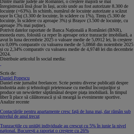
Dintre marile județe ale României, o creștere majoră se mai
înregistrează însă doar în Iași, acolo unde au fost autorizate 8.300 de
locuințe (+63%). În schimb, numărul de locuințe autorizate a scăzut
ușor în Cluj (3.300 de locuințe, în scădere cu 1%), Timiș (5.300 de
locuințe, în scădere cu aproape 3%) și Brașov (3.500 de locuințe, cu
aproape 3% mai puține).
Potrivit datelor raportate de Banca Națională a României (BNR),
moneda euro, folosită ca reper în aproape orice tranzacție imobiliară, a
avut în luna decembrie 2025 o valoare medie de 5,0912 lei, în creștere
cu 0,09% comparativ cu valoarea medie de 5,0868 din noiembrie 2025
și cu 2,34% comparativ cu valoarea medie de 4,9748 lei din decembrie
2024.
Distribuie articolul în social media:
Scris de:
Daniel Popescu
Daniel este jurnalist freelancer. Scrie pentru diverse publicații despre
industria auto și tehnologii prietenoase cu mediul înconjurător și
produce un newsletter săptămânal despre piața imobiliară. În timpul
liber îi place să călătorească și să meargă la evenimente sportive.
Analize recente
Contactările pentru apartamente cresc față de luna mai, dar rămân sub
nivelul de anul trecut
Tranzacțiile cu unități individuale au crescut cu 5% în iunie la nivel
național. București a raportat o creștere cu 26%