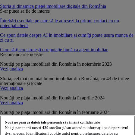
Storia și dinamica pieței imobiliare digitale din România
S-ar putea sa fie de interes
Întrebări esențiale pe care să le adresezi la primul contact cu un
potențial client
Ce spun datele despre AI în imobiliare și cum îți poate ușura munca de
zi cu zi
Cum să-ți construiești o reputație bună ca agent imobiliar
Recomandările noastre
Noutăți pe piața imobiliară din România în noiembrie 2023
Vezi analiza
Storia, cel mai premiat brand imobiliar din România, cu 43 de trofee
internaționale și locale
Vezi analiza
Noutăți pe piața imobiliară din România în aprilie 2024
Vezi analiza
Noutăți pe piața imobiliară din România în februarie 2024
Vezi analiza
Nouă ne pasă ca datele tale personale să rămână confidențiale
Analiza pieței imobiliare din România în august 2024 – date publice
Noi și partenerii noștri
429
stocăm și/sau accesăm informații pe dispozitivul
Vezi analiza
dvs., precum identificatorii cookie unici pentru prelucrarea datelor cu