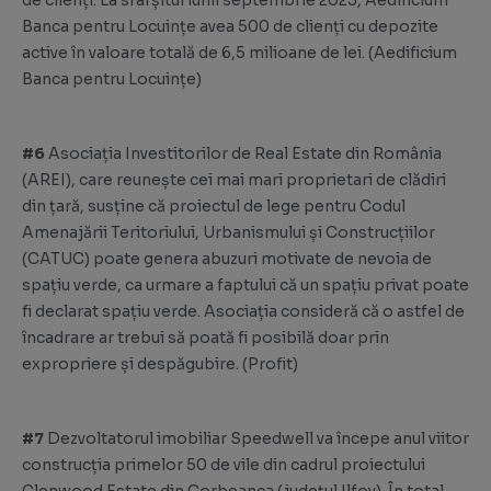
de clienți. La sfârșitul lunii septembrie 2023, Aedificium
Banca pentru Locuințe avea 500 de clienți cu depozite
active în valoare totală de 6,5 milioane de lei. (
Aedificium
Banca pentru Locuințe
)
#6
Asociația Investitorilor de Real Estate din România
(AREI), care reunește cei mai mari proprietari de clădiri
din țară, susține că proiectul de lege pentru Codul
Amenajării Teritoriului, Urbanismului și Construcțiilor
(CATUC) poate genera abuzuri motivate de nevoia de
spațiu verde, ca urmare a faptului că un spațiu privat poate
fi declarat spațiu verde. Asociația consideră că o astfel de
încadrare ar trebui să poată fi posibilă doar prin
expropriere și despăgubire. (
Profit
)
#7
Dezvoltatorul imobiliar Speedwell va începe anul viitor
construcția primelor 50 de vile din cadrul proiectului