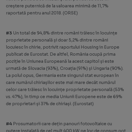
creștere puternică de la valoarea minimă de 11,7%
raportată pentru anul 2018. (
ORSE
)
#3
Un total de 94,8% dintre români trăiesc în locuințe
proprietate personală și doar 5,2% dintre români
locuiesc în chirie, potrivit raportului Housing in Europe
publicat de Eurostat. De altfel, România ocupă prima
poziție în Uniunea Europeană la acest capitol și este
urmată de Slovacia (93%), Croația (91%) și Ungaria (90%).
La polul opus, Germania este singurul stat european în
care numărul chiriașilor este mai mare decât numărul
celor care trăiesc în locuințe proprietate personală (53%
vs. 47%), în timp ce media Uniunii Europene este de 69%
de proprietari și 31% de chiriași. (
Eurostat
)
#4
Prosumatorii care dețin panouri fotovoltaice cu
putere instalată de cel mult 400 kW pe loc de consum pot