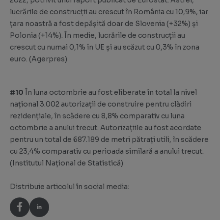
2022, potrivit unui raport publicat de Eurostat. Astfel,
lucrările de construcții au crescut în România cu 10,9%, iar
țara noastră a fost depășită doar de Slovenia (+32%) și
Polonia (+14%). În medie, lucrările de construcții au
crescut cu numai 0,1% în UE și au scăzut cu 0,3% în zona
euro. (
Agerpres
)
#10
În luna octombrie au fost eliberate în total la nivel
național 3.002 autorizații de construire pentru clădiri
rezidențiale, în scădere cu 8,8% comparativ cu luna
octombrie a anului trecut. Autorizațiile au fost acordate
pentru un total de 687.189 de metri pătrați utili, în scădere
cu 23,4% comparativ cu perioada similară a anului trecut.
(
Institutul Național de Statistică
)
Distribuie articolul în social media: