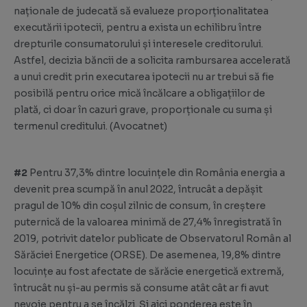
naționale de judecată să evalueze proporționalitatea
executării ipotecii, pentru a exista un echilibru între
drepturile consumatorului și interesele creditorului.
Astfel, decizia băncii de a solicita rambursarea accelerată
a unui credit prin executarea ipotecii nu ar trebui să fie
posibilă pentru orice mică încălcare a obligațiilor de
plată, ci doar în cazuri grave, proporționale cu suma și
termenul creditului. (
Avocatnet
)
#2
Pentru 37,3% dintre locuințele din România energia a
devenit prea scumpă în anul 2022, întrucât a depășit
pragul de 10% din coșul zilnic de consum, în creștere
puternică de la valoarea minimă de 27,4% înregistrată în
2019, potrivit datelor publicate de Observatorul Român al
Sărăciei Energetice (ORSE). De asemenea, 19,8% dintre
locuințe au fost afectate de sărăcie energetică extremă,
întrucât nu și-au permis să consume atât cât ar fi avut
nevoie pentru a se încălzi. Și aici ponderea este în