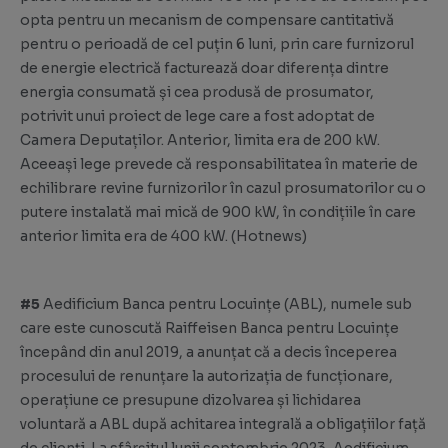
opta pentru un mecanism de compensare cantitativă
pentru o perioadă de cel puțin 6 luni, prin care furnizorul
de energie electrică facturează doar diferența dintre
energia consumată și cea produsă de prosumator,
potrivit unui proiect de lege care a fost adoptat de
Camera Deputaților. Anterior, limita era de 200 kW.
Aceeași lege prevede că responsabilitatea în materie de
echilibrare revine furnizorilor în cazul prosumatorilor cu o
putere instalată mai mică de 900 kW, în condițiile în care
anterior limita era de 400 kW. (
Hotnews
)
#5
Aedificium Banca pentru Locuințe (ABL), numele sub
care este cunoscută Raiffeisen Banca pentru Locuințe
începând din anul 2019, a anunțat că a decis începerea
procesului de renunțare la autorizația de funcționare,
operațiune ce presupune dizolvarea și lichidarea
voluntară a ABL după achitarea integrală a obligațiilor față