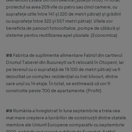
Glenwood Estate din Corbeanca (județul Ilfov). În total,
proiectul va avea 209 vile cu patru sau cinci camere, cu
suprafețe utile între 141 și 220 de metri pătrați și grădini
cu suprafețe între 322 și 557 metri pătrați. Vilele vor
beneficia de panouri fotovoltaice, pompe de căldură și
sisteme pentru reutilizarea apei pluviale. (
Economica
)
#8
Fabrica de suplimente alimentare Fabiol din cartierul
Drumul Taberei din București va fi relocată în Otopeni, iar
pe terenul cu o suprafață de 19.100 de metri pătrați va fi
dezvoltat un complex rezidențial cu trei blocuri, dintre
care unul cu 14 etaje. În total, se estimează că vor fi
construite peste 700 de apartamente. (
Profit
)
#9
România a înregistrat în luna septembrie a treia cea
mai mare creștere a lucrărilor de construcții dintre statele
membre ale Uniunii Europene comparativ cu septembrie