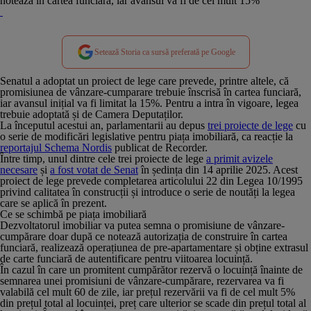
notează în cartea funciară, iar avansul va fi de cel mult 15%
Setează Storia ca sursă preferată pe Google
Senatul a adoptat un proiect de lege care prevede, printre altele, că
promisiunea de vânzare-cumparare trebuie înscrisă în cartea funciară,
iar avansul inițial va fi limitat la 15%. Pentru a intra în vigoare, legea
trebuie adoptată și de Camera Deputaților.
La începutul acestui an, parlamentarii au depus
trei proiecte de lege
cu
o serie de modificări legislative pentru piața imobiliară, ca reacție la
reportajul Schema Nordis
publicat de Recorder.
Între timp, unul dintre cele trei proiecte de lege
a primit avizele
necesare
și
a fost votat de Senat
în ședința din 14 aprilie 2025. Acest
proiect de lege prevede completarea articolului 22 din Legea 10/1995
privind calitatea în construcții și introduce o serie de noutăți la legea
care se aplică în prezent.
Ce se schimbă pe piața imobiliară
Dezvoltatorul imobiliar va putea semna o promisiune de vânzare-
cumpărare doar după ce notează autorizația de construire în cartea
funciară, realizează operațiunea de pre-apartamentare și obține extrasul
de carte funciară de autentificare pentru viitoarea locuință.
În cazul în care un promitent cumpărător rezervă o locuință înainte de
semnarea unei promisiuni de vânzare-cumpărare, rezervarea va fi
valabilă cel mult 60 de zile, iar prețul rezervării va fi de cel mult 5%
din prețul total al locuinței, preț care ulterior se scade din prețul total al