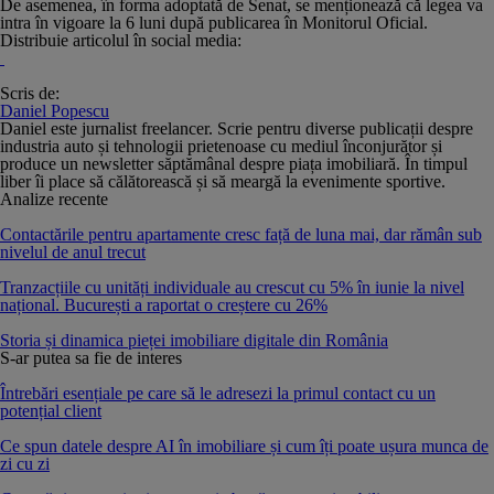
De asemenea, în forma adoptată de Senat, se menționează că legea va
intra în vigoare la 6 luni după publicarea în Monitorul Oficial.
Distribuie articolul în social media:
Scris de:
Daniel Popescu
Daniel este jurnalist freelancer. Scrie pentru diverse publicații despre
industria auto și tehnologii prietenoase cu mediul înconjurător și
produce un newsletter săptămânal despre piața imobiliară. În timpul
liber îi place să călătorească și să meargă la evenimente sportive.
Analize recente
Contactările pentru apartamente cresc față de luna mai, dar rămân sub
nivelul de anul trecut
Tranzacțiile cu unități individuale au crescut cu 5% în iunie la nivel
național. București a raportat o creștere cu 26%
Storia și dinamica pieței imobiliare digitale din România
S-ar putea sa fie de interes
Întrebări esențiale pe care să le adresezi la primul contact cu un
potențial client
Ce spun datele despre AI în imobiliare și cum îți poate ușura munca de
zi cu zi