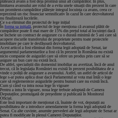
plătească avans a fost deja promisă unui alt cumpărător. În plus,
limitarea avansului are rolul de a evita unele situații din prezent în care
un promitent-cumpărător plătește integral locuința ca avans, ceea ce
reprezintă un risc financiar semnificativ în cazul în care dezvoltatorul
nu finalizează lucrările.
Ce s-a eliminat din proiectul de lege inițial
În
forma sa inițială
, proiectul de lege menționa că avansul plătit de
cumpărător poate fi mai mare de 15% din prețul total al locuinței dacă
se încheie un contract de asigurare cu o durată minimă de 5 ani care să
acopere riscurile transferului de proprietate pentru toate proiectele
imobiliare pe care le desfășoară dezvoltatorul.
Acest articol a fost eliminat din forma legii adoptată de Senat, iar
argumentul parlamentarilor a fost că în prezent în România nu există
nicio companie de asigurări care să ofere un produs prin care să se
asigure un bun care nu există încă.
De altfel, specialiștii din domeniul imobiliar au avertizat, încă de anul
trecut, că în legislația României nu există în prezent posibilitatea de a
vinde o poliță de asigurare a avansului. Astfel, un astfel de articol de
lege s-ar putea aplica doar dacă Parlamentul ar vota mai întâi o lege
care să reglementeze asigurările pentru bunuri care nu există încă.
Cum și când va intra noua lege în vigoare
Pentru a intra în vigoare, noua lege trebuie adoptată de Camera
Deputaților, promulgată de președinte și publicată în Monitorul
Oficial.
Este însă important de menționat că, înainte de vot, deputații au
posibilitatea de a introduce amendamente la forma legii adoptată de
Senat. Cu alte cuvinte, anumite prevederi ale legii adoptate de Senat ar
putea fi modificate în plenul Camerei Deputaților.