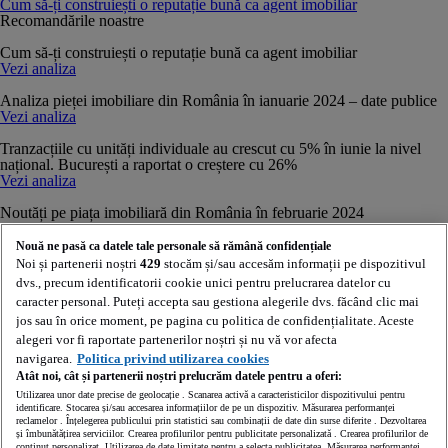
Cum să-ți construiești o reputație bună ca agent imobiliar
Recomandările noastre
Cum să-ți construiești o reputație bună ca agent imobiliar
Vezi analiza
Analiza pieței imobiliare din România în ianuarie 2024 – date publice
Vezi analiza
Tranzacțiile cu unități individuale au crescut cu 5% în iunie la nivel
național. București a raportat o creștere cu 26%
Vezi analiza
Noutăți pe piața imobiliară din România în februarie 2024
Vezi analiza
Nouă ne pasă ca datele tale personale să rămână confidențiale
Tranzacții cu unități individuale în luna mai: creștere cu 16% în
Noi și partenerii noștri
429
stocăm și/sau accesăm informații pe dispozitivul
București și +0,1% la nivel național
dvs., precum identificatorii cookie unici pentru prelucrarea datelor cu
Vezi analiza
caracter personal. Puteți accepta sau gestiona alegerile dvs. făcând clic mai
jos sau în orice moment, pe pagina cu politica de confidențialitate. Aceste
Agent imobiliar generalist vs. agent specializat: argumente pro și contra
Vezi analiza
alegeri vor fi raportate partenerilor noștri și nu vă vor afecta
Abonează-te la Newsletterul Agenților Experți
navigarea.
Politica privind utilizarea cookies
Fii primul care primește în inbox analizele realizate pe baza interpretării
Atât noi, cât și partenerii noștri prelucrăm datele pentru a oferi:
datelor noastre unice, precum și a celor publicate de instituții relevante
Utilizarea unor date precise de geolocație . Scanarea activă a caracteristicilor dispozitivului pentru
din domeniu.
identificare. Stocarea și/sau accesarea informațiilor de pe un dispozitiv. Măsurarea performanței
reclamelor . Înțelegerea publicului prin statistici sau combinații de date din surse diferite . Dezvoltarea
și îmbunătățirea serviciilor. Crearea profilurilor pentru publicitate personalizată . Crearea profilurilor de
conținut personalizat. Utilizarea de date limitate pentru a selecta publicitatea. Măsurarea performanței