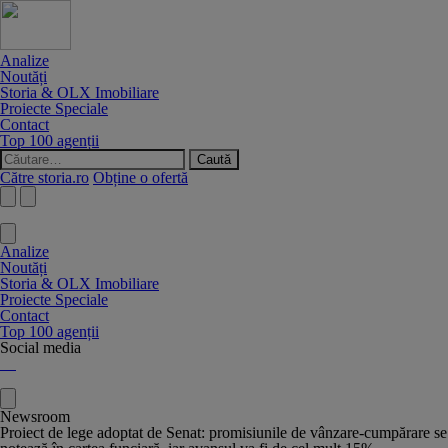
Analize
Noutăți
Storia & OLX Imobiliare
Proiecte Speciale
Contact
Top 100 agenții
Caută
după:
Către storia.ro
Obține o ofertă
Analize
Noutăți
Storia & OLX Imobiliare
Proiecte Speciale
Contact
Top 100 agenții
Social media
Newsroom
Proiect de lege adoptat de Senat: promisiunile de vânzare-cumpărare se