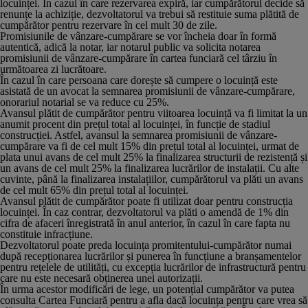
locuinței. În cazul în care rezervarea expiră, iar cumpărătorul decide să
renunțe la achiziție, dezvoltatorul va trebui să restituie suma plătită de
cumpărător pentru rezervare în cel mult 30 de zile.
Promisiunile de vânzare-cumpărare se vor încheia doar în formă
autentică, adică la notar, iar notarul public va solicita notarea
promisiunii de vânzare-cumpărare în cartea funciară cel târziu în
următoarea zi lucrătoare.
În cazul în care persoana care dorește să cumpere o locuință este
asistată de un avocat la semnarea promisiunii de vânzare-cumpărare,
onorariul notarial se va reduce cu 25%.
Avansul plătit de cumpărător pentru viitoarea locuință va fi limitat la un
anumit procent din prețul total al locuinței, în funcție de stadiul
construcției. Astfel, avansul la semnarea promisiunii de vânzare-
cumpărare va fi de cel mult 15% din prețul total al locuinței, urmat de
plata unui avans de cel mult 25% la finalizarea structurii de rezistență și
un avans de cel mult 25% la finalizarea lucrărilor de instalații. Cu alte
cuvinte, până la finalizarea instalațiilor, cumpărătorul va plăti un avans
de cel mult 65% din prețul total al locuinței.
Avansul plătit de cumpărător poate fi utilizat doar pentru construcția
locuinței. În caz contrar, dezvoltatorul va plăti o amendă de 1% din
cifra de afaceri înregistrată în anul anterior, în cazul în care fapta nu
constituie infracțiune.
Dezvoltatorul poate preda locuința promitentului-cumpărător numai
după recepționarea lucrărilor și punerea în funcțiune a branșamentelor
pentru rețelele de utilități, cu excepția lucrărilor de infrastructură pentru
care nu este necesară obținerea unei autorizații.
În urma acestor modificări de lege, un potențial cumpărător va putea
consulta Cartea Funciară pentru a afla dacă locuința pentru care vrea să