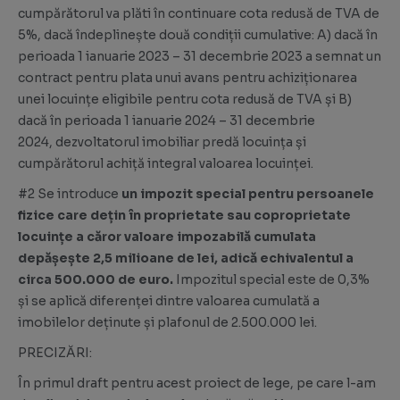
cumpărătorul va plăti în continuare cota redusă de TVA de
5%, dacă îndeplinește două condiții cumulative: A) dacă în
perioada 1 ianuarie 2023 – 31 decembrie 2023 a semnat un
contract pentru plata unui avans pentru achiziționarea
unei locuințe eligibile pentru cota redusă de TVA și B)
dacă în perioada 1 ianuarie 2024 – 31 decembrie
2024, dezvoltatorul imobiliar predă locuința și
cumpărătorul achiță integral valoarea locuinței.
#2 Se introduce
un impozit special pentru persoanele
fizice care dețin în proprietate sau coproprietate
locuințe a căror valoare impozabilă cumulata
depășește 2,5 milioane de lei, adică echivalentul a
circa 500.000 de euro.
Impozitul special este de 0,3%
și se aplică diferenței dintre valoarea cumulată a
imobilelor deținute și plafonul de 2.500.000 lei.
PRECIZĂRI:
În primul draft pentru acest proiect de lege, pe care
l-am