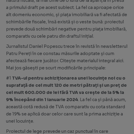
natură fiscală, la mai bine de o lună de la apariția în presă
a
primului draft pe acest subiect
. La fel ca aproape orice
alt domeniu economic, și piața imobiliară va fi afectată de
schimbările fiscale, însă există și o veste bună: proiectul
prevede două schimbări negative pentru piața imobiliară,
comparativ cu cele patru din draftul inițial.
Jurnalistul Daniel Popescu trece în revistă în newsletterul
Patru Pereți în ce constau măsurile adoptate și cum
afectează fiecare jucător. Citește
materialul integral aici
.
Mai jos găsești pe scurt modificările principale:
#1
TVA-ul pentru achiziționarea unei locuințe noi cu o
suprafață de cel mult 120 de metri pătrați și un preț de
cel mult 600.000 de lei fără TVA va crește de la 5% la
9% începând din 1 ianuarie 2024
. La fel ca și până acum,
această cotă redusă de TVA comparativ cu cota standard
de 19% se aplică doar celor care sunt la prima achiziție a
unei locuințe.
Proiectul de lege prevede un caz punctual în care