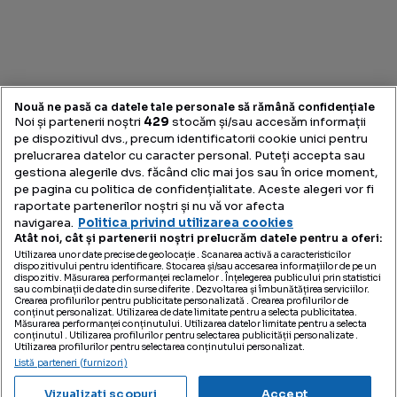
Descoperă conceptul care reunește toate inițiativele
Nouă ne pasă ca datele tale personale să rămână confidențiale
noastre dedicate profesioniștilor din industria imobiliară,
Noi și partenerii noștri
429
stocăm și/sau accesăm informații
pe dispozitivul dvs., precum identificatorii cookie unici pentru
pentru a-i ajuta să performeze.
prelucrarea datelor cu caracter personal. Puteți accepta sau
gestiona alegerile dvs. făcând clic mai jos sau în orice moment,
pe pagina cu politica de confidențialitate. Aceste alegeri vor fi
raportate partenerilor noștri și nu vă vor afecta
navigarea.
Politica privind utilizarea cookies
Link-uri utile
Atât noi, cât și partenerii noștri prelucrăm datele pentru a oferi:
Utilizarea unor date precise de geolocație . Scanarea activă a caracteristicilor
Storia.ro & OLX Imobiliare
dispozitivului pentru identificare. Stocarea și/sau accesarea informațiilor de pe un
Noutăți
dispozitiv. Măsurarea performanței reclamelor . Înțelegerea publicului prin statistici
sau combinații de date din surse diferite . Dezvoltarea și îmbunătățirea serviciilor.
Analize
Crearea profilurilor pentru publicitate personalizată . Crearea profilurilor de
Proiecte Speciale
conținut personalizat. Utilizarea de date limitate pentru a selecta publicitatea.
Contact
Măsurarea performanței conținutului. Utilizarea datelor limitate pentru a selecta
conținutul . Utilizarea profilurilor pentru selectarea publicității personalizate .
Utilizarea profilurilor pentru selectarea conținutului personalizat.
Listă parteneri (furnizori)
© 2023 Storia. Toate drepturile sunt rezervate
Vizualizați scopuri
Accept