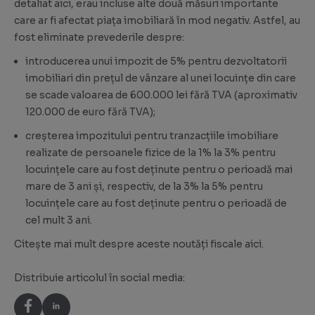
detaliat aici
, erau incluse alte două măsuri importante
care ar fi afectat piața imobiliară în mod negativ. Astfel, au
fost eliminate prevederile despre:
introducerea unui impozit de 5% pentru dezvoltatorii
imobiliari din prețul de vânzare al unei locuințe din care
se scade valoarea de 600.000 lei fără TVA (aproximativ
120.000 de euro fără TVA);
creșterea impozitului pentru tranzacțiile imobiliare
realizate de persoanele fizice de la 1% la 3% pentru
locuințele care au fost deținute pentru o perioadă mai
mare de 3 ani și, respectiv, de la 3% la 5% pentru
locuințele care au fost deținute pentru o perioadă de
cel mult 3 ani.
Citește mai mult despre aceste noutăți fiscale
aici
.
Distribuie articolul în social media: