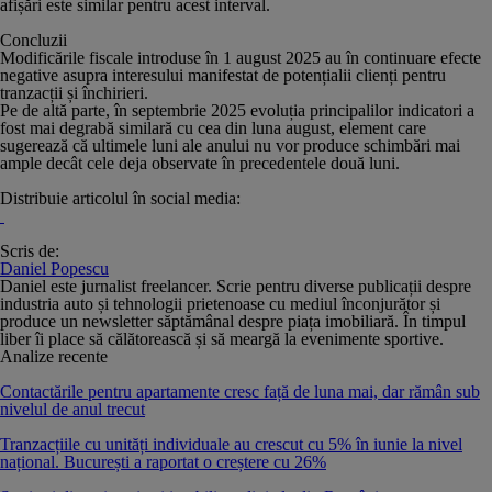
afișări este similar pentru acest interval.
Concluzii
Modificările fiscale introduse în 1 august 2025 au în continuare efecte
negative asupra interesului manifestat de potențialii clienți pentru
tranzacții și închirieri.
Pe de altă parte, în septembrie 2025 evoluția principalilor indicatori a
fost mai degrabă similară cu cea din luna august, element care
sugerează că ultimele luni ale anului nu vor produce schimbări mai
ample decât cele deja observate în precedentele două luni.
Distribuie articolul în social media:
Scris de:
Daniel Popescu
Daniel este jurnalist freelancer. Scrie pentru diverse publicații despre
industria auto și tehnologii prietenoase cu mediul înconjurător și
produce un newsletter săptămânal despre piața imobiliară. În timpul
liber îi place să călătorească și să meargă la evenimente sportive.
Analize recente
Contactările pentru apartamente cresc față de luna mai, dar rămân sub
nivelul de anul trecut
Tranzacțiile cu unități individuale au crescut cu 5% în iunie la nivel
național. București a raportat o creștere cu 26%