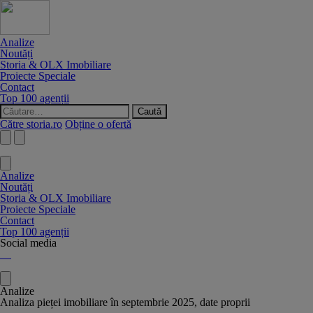
Analize
Noutăți
Storia & OLX Imobiliare
Proiecte Speciale
Contact
Top 100 agenții
Caută
după:
Către storia.ro
Obține o ofertă
Analize
Noutăți
Storia & OLX Imobiliare
Proiecte Speciale
Contact
Top 100 agenții
Social media
Analize
Analiza pieței imobiliare în septembrie 2025, date proprii