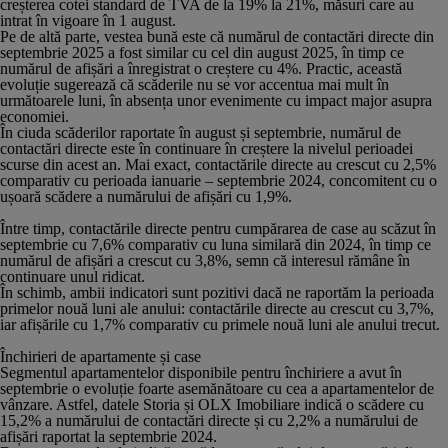
creșterea cotei standard de TVA de la 19% la 21%, măsuri care au
intrat în vigoare în 1 august.
Pe de altă parte, vestea bună este că numărul de contactări directe din
septembrie 2025 a fost similar cu cel din august 2025, în timp ce
numărul de afișări a înregistrat o creștere cu 4%. Practic, această
evoluție sugerează că scăderile nu se vor accentua mai mult în
următoarele luni, în absența unor evenimente cu impact major asupra
economiei.
În ciuda scăderilor raportate în august și septembrie, numărul de
contactări directe este în continuare în creștere la nivelul perioadei
scurse din acest an. Mai exact, contactările directe au crescut cu 2,5%
comparativ cu perioada ianuarie – septembrie 2024, concomitent cu o
ușoară scădere a numărului de afișări cu 1,9%.
Între timp, contactările directe pentru cumpărarea de case au scăzut în
septembrie cu 7,6% comparativ cu luna similară din 2024, în timp ce
numărul de afișări a crescut cu 3,8%, semn că interesul rămâne în
continuare unul ridicat.
În schimb, ambii indicatori sunt pozitivi dacă ne raportăm la perioada
primelor nouă luni ale anului: contactările directe au crescut cu 3,7%,
iar afișările cu 1,7% comparativ cu primele nouă luni ale anului trecut.
Închirieri de apartamente și case
Segmentul apartamentelor disponibile pentru închiriere a avut în
septembrie o evoluție foarte asemănătoare cu cea a apartamentelor de
vânzare. Astfel, datele Storia și OLX Imobiliare indică o scădere cu
15,2% a numărului de contactări directe și cu 2,2% a numărului de
afișări raportat la septembrie 2024.