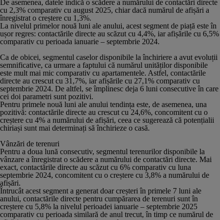
De asemenea, datele indică o scădere a numărului de contactări directe
cu 2,3% comparativ cu august 2025, chiar dacă numărul de afișări a
înregistrat o creștere cu 1,3%.
La nivelul primelor nouă luni ale anului, acest segment de piață este în
ușor regres: contactările directe au scăzut cu 4,4%, iar afișările cu 6,5%
comparativ cu perioada ianuarie – septembrie 2024.
Ca de obicei, segmentul caselor disponibile la închiriere a avut evoluții
semnificative, ca urmare a faptului că numărul unităților disponibile
este mult mai mic comparativ cu apartamentele. Astfel, contactările
directe au crescut cu 31,7%, iar afișările cu 27,1% comparativ cu
septembrie 2024. De altfel, se împlinesc deja 6 luni consecutive în care
cei doi parametri sunt pozitivi.
Pentru primele nouă luni ale anului tendința este, de asemenea, una
pozitivă: contactările directe au crescut cu 24,6%, concomitent cu o
creștere cu 4% a numărului de afișări, ceea ce sugerează că potențialii
chiriași sunt mai determinați să închirieze o casă.
Vânzări de terenuri
Pentru a doua lună consecutiv, segmentul terenurilor disponibile la
vânzare a înregistrat o scădere a numărului de contactări directe. Mai
exact, contactările directe au scăzut cu 6% comparativ cu luna
septembrie 2024, concomitent cu o creștere cu 3,8% a numărului de
afișări.
Întrucât acest segment a generat doar creșteri în primele 7 luni ale
anului, contactările directe pentru cumpărarea de terenuri sunt în
creștere cu 5,8% la nivelul perioadei ianuarie – septembrie 2025
comparativ cu perioada similară de anul trecut, în timp ce numărul de