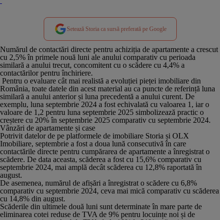
Setează Storia ca sursă preferată pe Google
Numărul de contactări directe pentru achiziția de apartamente a crescut
cu 2,5% în primele nouă luni ale anului comparativ cu perioada
similară a anului trecut, concomitent cu o scădere cu 4,4% a
contactărilor pentru închiriere.
Pentru o evaluare cât mai realistă a evoluției pieței imobiliare din
România, toate datele din acest material au ca puncte de referință luna
similară a anului anterior și luna precedentă a anului curent. De
exemplu, luna septembrie 2024 a fost echivalată cu valoarea 1, iar o
valoare de 1,2 pentru luna septembrie 2025 simbolizează practic o
creștere cu 20% în septembrie 2025 comparativ cu septembrie 2024.
Vânzări de apartamente și case
Potrivit datelor de pe platformele de imobiliare Storia și OLX
Imobiliare, septembrie a fost a doua lună consecutivă în care
contactările directe pentru cumpărarea de apartamente a înregistrat o
scădere. De data aceasta, scăderea a fost cu 15,6% comparativ cu
septembrie 2024, mai amplă decât scăderea cu 12,8% raportată în
august.
De asemenea, numărul de afișări a înregistrat o scădere cu 6,8%
comparativ cu septembrie 2024, ceva mai mică comparativ cu scăderea
cu 14,8% din august.
Scăderile din ultimele două luni sunt determinate în mare parte de
eliminarea cotei reduse de TVA de 9% pentru locuințe noi și de