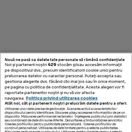
Descoperă conceptul care reunește toate inițiativele
Nouă ne pasă ca datele tale personale să rămână confidențiale
noastre dedicate profesioniștilor din industria imobiliară,
Noi și partenerii noștri
429
stocăm și/sau accesăm informații
pe dispozitivul dvs., precum identificatorii cookie unici pentru
pentru a-i ajuta să performeze.
prelucrarea datelor cu caracter personal. Puteți accepta sau
gestiona alegerile dvs. făcând clic mai jos sau în orice moment,
pe pagina cu politica de confidențialitate. Aceste alegeri vor fi
raportate partenerilor noștri și nu vă vor afecta
navigarea.
Politica privind utilizarea cookies
Link-uri utile
Atât noi, cât și partenerii noștri prelucrăm datele pentru a oferi:
Utilizarea unor date precise de geolocație . Scanarea activă a caracteristicilor
Storia.ro & OLX Imobiliare
dispozitivului pentru identificare. Stocarea și/sau accesarea informațiilor de pe un
dispozitiv. Măsurarea performanței reclamelor . Înțelegerea publicului prin statistici
Noutăți
sau combinații de date din surse diferite . Dezvoltarea și îmbunătățirea serviciilor.
Analize
Crearea profilurilor pentru publicitate personalizată . Crearea profilurilor de
Proiecte Speciale
conținut personalizat. Utilizarea de date limitate pentru a selecta publicitatea.
Contact
Măsurarea performanței conținutului. Utilizarea datelor limitate pentru a selecta